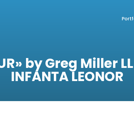
Portf
R» by Greg Miller L
INFANTA LEONOR