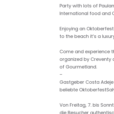
Party with lots of Paula
International food and 
Enjoying an Oktoberfest
to the beach it’s a luxu
Come and experience th
organized by Creventy a
of Gourmetland.
–
Gastgeber Costa Adeje 
beliebte OktoberfestSal
Von Freitag, 7. bis Son
die Besucher authentisc