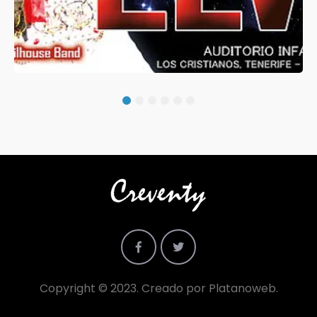
1
2
3
4
5
6
Copyright © 2023. Creado por
Platanoweb
.